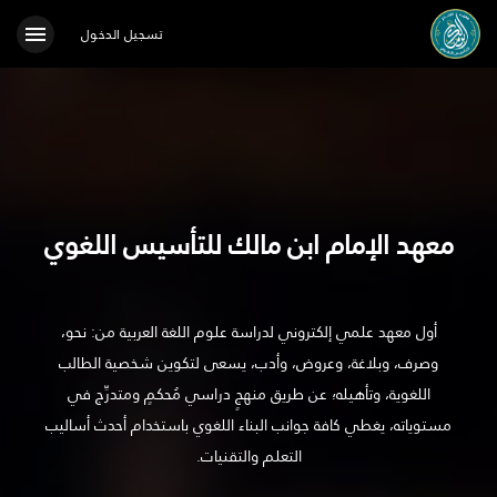
menu
تسجيل الدخول
معهد الإمام ابن مالك للتأسيس اللغوي
أول معهد علمي إلكتروني لدراسة علوم اللغة العربية من: نحو،
وصرف، وبلاغة، وعروض، وأدب، يسعى لتكوين شخصية الطالب
اللغوية، وتأهيله؛ عن طريق منهجٍ دراسي مُحكمٍ ومتدرِّج في
مستوياته، يغطي كافة جوانب البناء اللغوي باستخدام أحدث أساليب
التعلم والتقنيات.